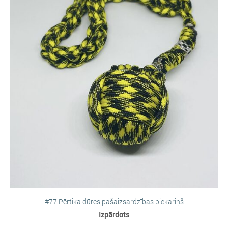
#77 Pērtiķa dūres pašaizsardzības piekariņš
Izpārdots