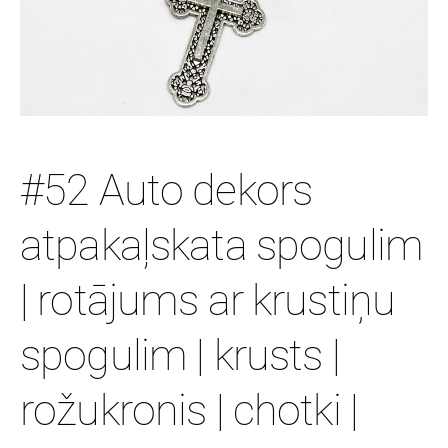
#52 Auto dekors
atpakaļskata spogulim
| rotājums ar krustiņu
spogulim | krusts |
rožukronis | chotki |