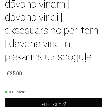
dāvana viņam |
dāvana viņai |
aksesuārs no pērlītēm
| dāvana vīrietim |
piekariņš uz spoguļa
€25,00
Ir uz vietas
IELIKT GROZĀ