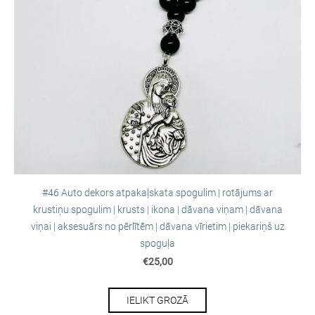
#46 Auto dekors atpakaļskata spogulim | rotājums ar
krustiņu spogulim | krusts | ikona | dāvana viņam | dāvana
viņai | aksesuārs no pērlītēm | dāvana vīrietim | piekariņš uz
spoguļa
€25,00
IELIKT GROZĀ