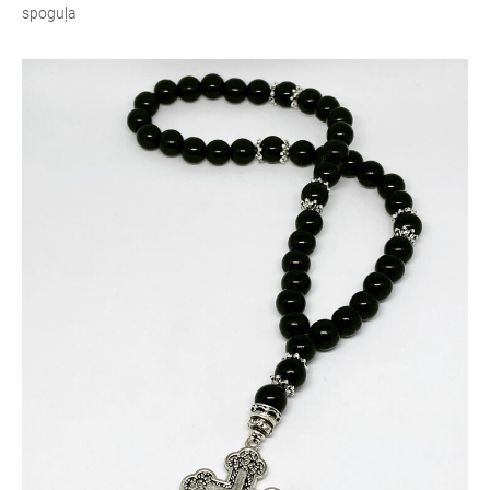
spoguļa