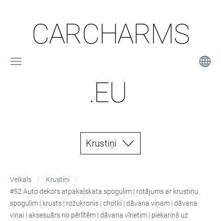
CARCHARMS
.EU
Krustiņi
Veikals
Krustiņi
#52 Auto dekors atpakaļskata spogulim | rotājums ar krustiņu
spogulim | krusts | rožukronis | chotki | dāvana viņam | dāvana
viņai | aksesuārs no pērlītēm | dāvana vīrietim | piekariņš uz