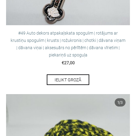
#49 Auto dekors atpakaļskata spogulim | rotājums ar
krustiņu spogulim | krusts | rožukronis | chotki | dāvana viņam
| dāvana viņai | aksesuārs no pērlītēm | dāvana vīrietim |
piekariņš uz spoguļa
€27,00
IELIKT GROZĀ