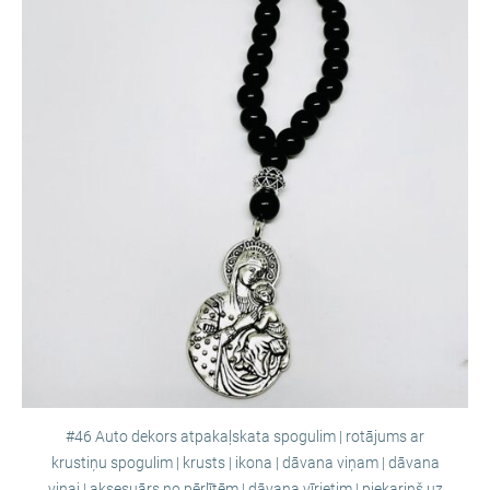
#46 Auto dekors atpakaļskata spogulim | rotājums ar
krustiņu spogulim | krusts | ikona | dāvana viņam | dāvana
viņai | aksesuārs no pērlītēm | dāvana vīrietim | piekariņš uz