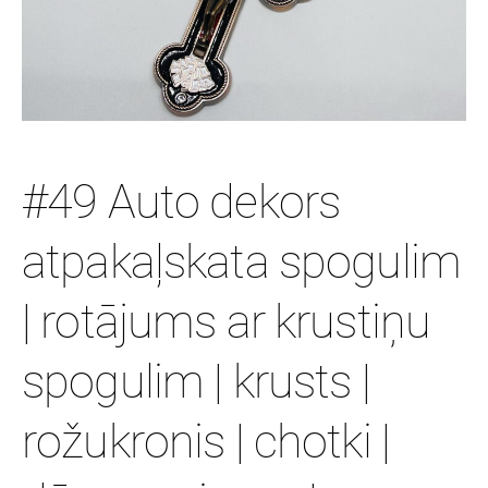
#49 Auto dekors
atpakaļskata spogulim
| rotājums ar krustiņu
spogulim | krusts |
rožukronis | chotki |