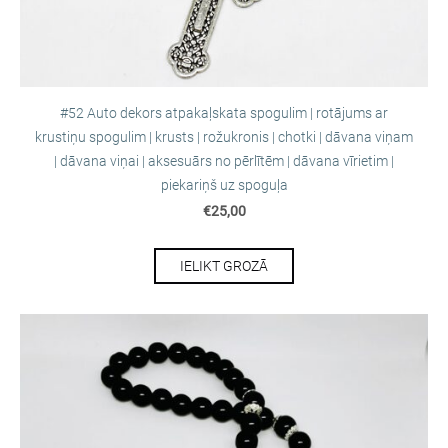
#52 Auto dekors atpakaļskata spogulim | rotājums ar
krustiņu spogulim | krusts | rožukronis | chotki | dāvana viņam
| dāvana viņai | aksesuārs no pērlītēm | dāvana vīrietim |
piekariņš uz spoguļa
€25,00
IELIKT GROZĀ