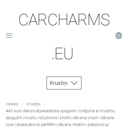
CARCHARMS
.EU
Krustiņi
Veikals
Krustiņi
#49 Auto dekors atpakaļskata spogulim | rotājums ar krustiņu
spogulim | krusts | rožukronis | chotki | dāvana viņam | dāvana
viņai | aksesuārs no pērlītēm | dāvana vīrietim | piekariņš uz