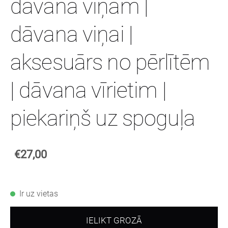
dāvana viņam |
dāvana viņai |
aksesuārs no pērlītēm
| dāvana vīrietim |
piekariņš uz spoguļa
€27,00
Ir uz vietas
IELIKT GROZĀ