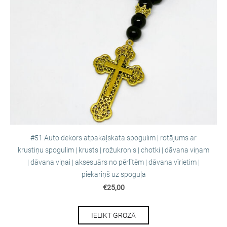
#51 Auto dekors atpakaļskata spogulim | rotājums ar
krustiņu spogulim | krusts | rožukronis | chotki | dāvana viņam
| dāvana viņai | aksesuārs no pērlītēm | dāvana vīrietim |
piekariņš uz spoguļa
€25,00
IELIKT GROZĀ