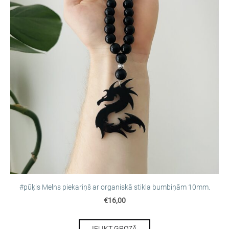
#pūķis Melns piekariņš ar organiskā stikla bumbiņām 10mm.
€16,00
IELIKT GROZĀ