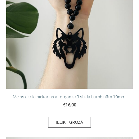
Melns akrila piekariņš ar organiskā stikla bumbiņām 10mm.
€16,00
IELIKT GROZĀ