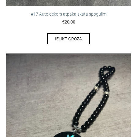
#17 Auto dekors atpakaļskata spogulim
€20,00
IELIKT GROZĀ