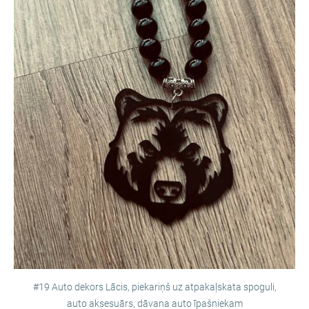
#19 Auto dekors Lācis, piekariņš uz atpakaļskata spoguli,
auto aksesuārs, dāvana auto īpašniekam