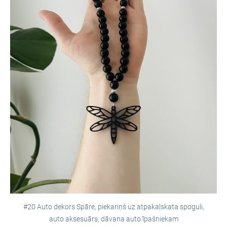
#20 Auto dekors Spāre, piekariņš uz atpakaļskata spoguli,
auto aksesuārs, dāvana auto īpašniekam