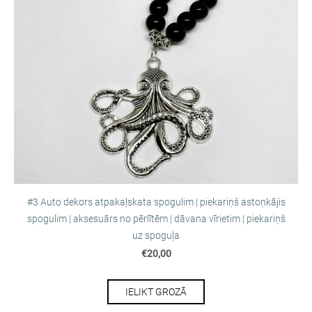
#3 Auto dekors atpakaļskata spogulim | piekariņš astoņkājis
spogulim | aksesuārs no pērlītēm | dāvana vīrietim | piekariņš
uz spoguļa
€20,00
IELIKT GROZĀ