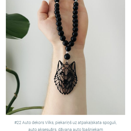
#22 Auto dekors Vilks, piekariņš uz atpakaļskata spoguli,
auto aksesuārs, dāvana auto īpašniekam