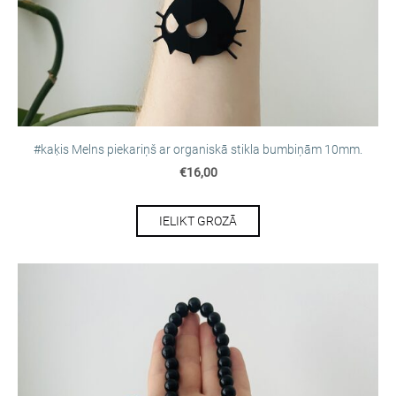
#kaķis Melns piekariņš ar organiskā stikla bumbiņām 10mm.
€16,00
IELIKT GROZĀ