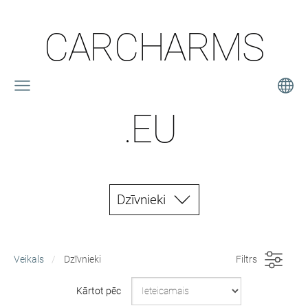
CARCHARMS
.EU
Dzīvnieki
Veikals
Dzīvnieki
Filtrs
Kārtot pēc