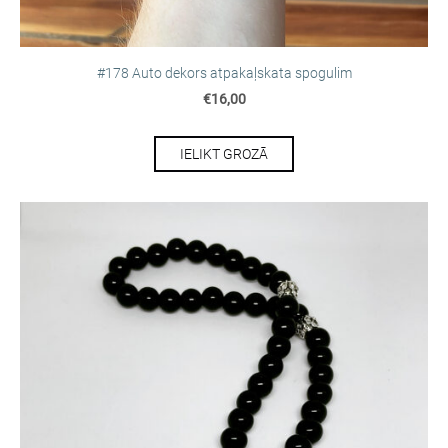
#178 Auto dekors atpakaļskata spogulim
€16,00
IELIKT GROZĀ