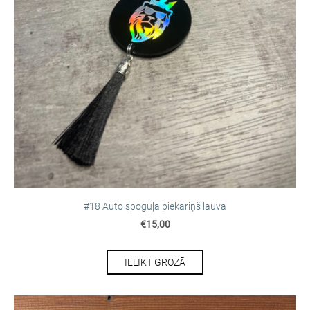
#18 Auto spoguļa piekariņš lauva
€15,00
IELIKT GROZĀ