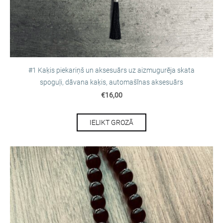
#1 Kaķis piekariņš un aksesuārs uz aizmugurēja skata
spoguļi, dāvana kaķis, automašīnas aksesuārs
€16,00
IELIKT GROZĀ