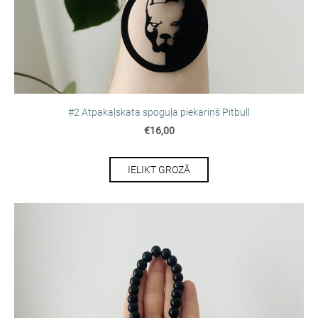
#2 Atpakaļskata spoguļa piekariņš Pitbull
€16,00
IELIKT GROZĀ