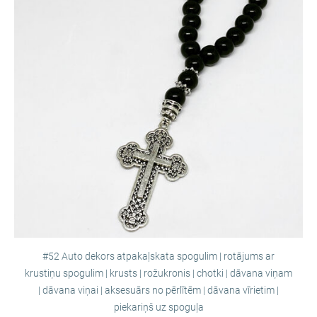
#52 Auto dekors atpakaļskata spogulim | rotājums ar
krustiņu spogulim | krusts | rožukronis | chotki | dāvana viņam
| dāvana viņai | aksesuārs no pērlītēm | dāvana vīrietim |
piekariņš uz spoguļa