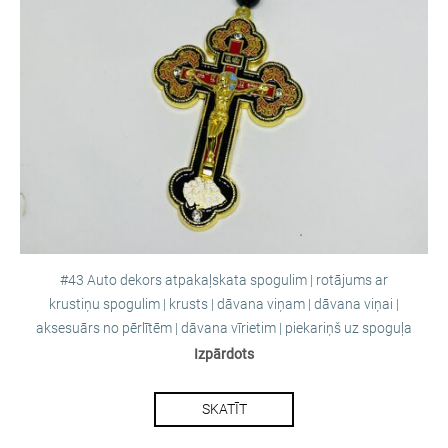
#43 Auto dekors atpakaļskata spogulim | rotājums ar
krustiņu spogulim | krusts | dāvana viņam | dāvana viņai |
aksesuārs no pērlītēm | dāvana vīrietim | piekariņš uz spoguļa
Izpārdots
SKATĪT