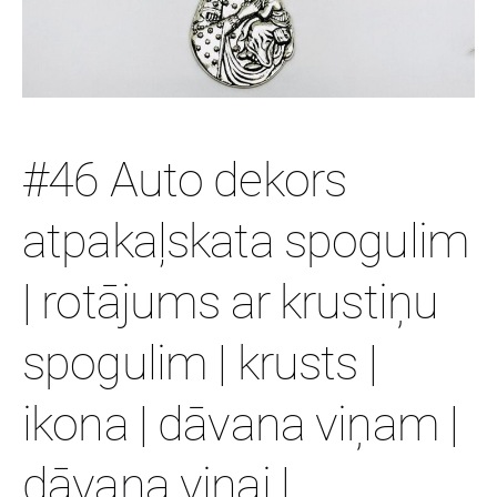
#46 Auto dekors
atpakaļskata spogulim
| rotājums ar krustiņu
spogulim | krusts |
ikona | dāvana viņam |
dāvana viņai |