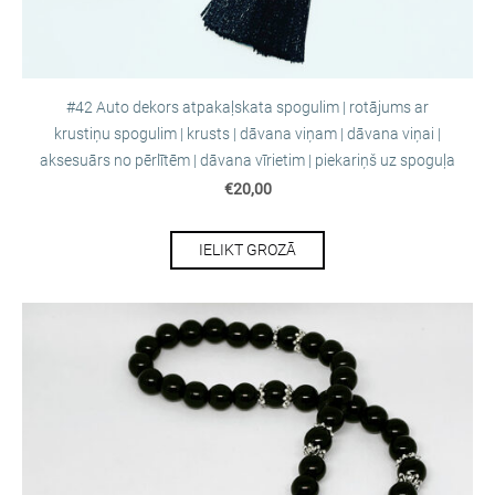
#42 Auto dekors atpakaļskata spogulim | rotājums ar
krustiņu spogulim | krusts | dāvana viņam | dāvana viņai |
aksesuārs no pērlītēm | dāvana vīrietim | piekariņš uz spoguļa
€20,00
IELIKT GROZĀ