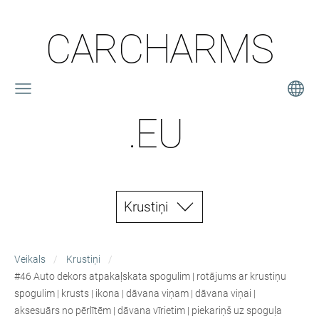
CARCHARMS
.EU
Krustiņi
Veikals
Krustiņi
#46 Auto dekors atpakaļskata spogulim | rotājums ar krustiņu
spogulim | krusts | ikona | dāvana viņam | dāvana viņai |
aksesuārs no pērlītēm | dāvana vīrietim | piekariņš uz spoguļa