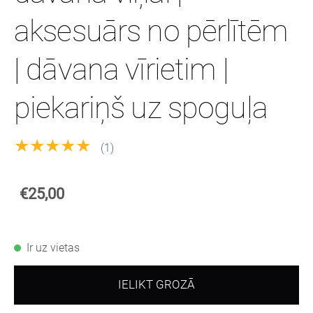
aksesuārs no pērlītēm
| dāvana vīrietim |
piekariņš uz spoguļa
★★★★★
(1)
€25,00
Ir uz vietas
IELIKT GROZĀ