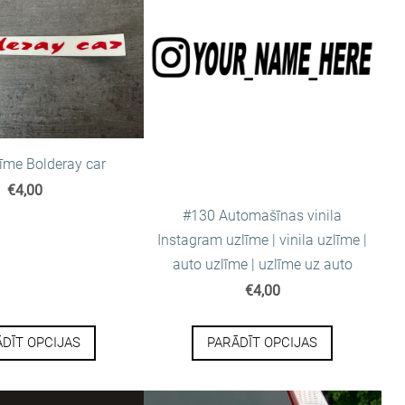
īme Bolderay car
€4,00
#130 Automašīnas vinila
Instagram uzlīme | vinila uzlīme |
auto uzlīme | uzlīme uz auto
€4,00
DĪT OPCIJAS
PARĀDĪT OPCIJAS