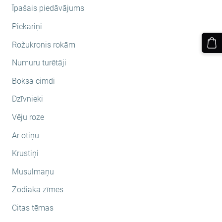
Īpašais piedāvājums
Piekariņi
Rožukronis rokām
Numuru turētāji
Boksa cimdi
Dzīvnieki
Vēju roze
Ar otiņu
Krustiņi
Musulmaņu
Zodiaka zīmes
Citas tēmas