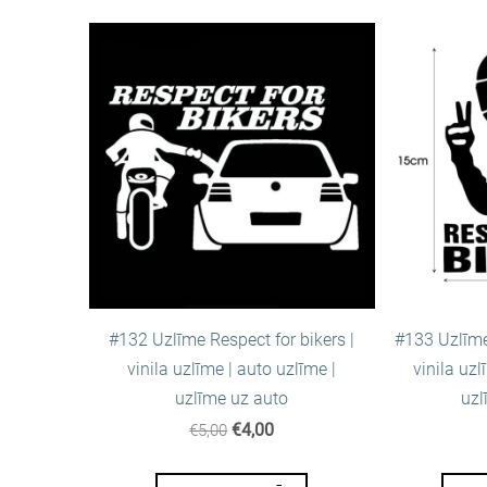
#132 Uzlīme Respect for bikers |
#133 Uzlīme 
vinila uzlīme | auto uzlīme |
vinila uzl
uzlīme uz auto
uzl
€4,00
€5,00