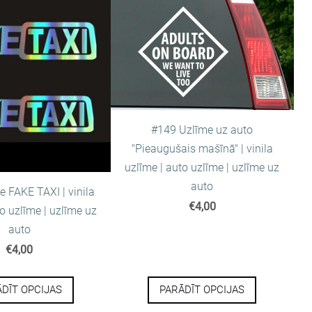
#149 Uzlīme uz auto
"Pieaugušais mašīnā" | vinila
uzlīme | auto uzlīme | uzlīme uz
auto
 FAKE TAXI | vinila
€4,00
o uzlīme | uzlīme uz
auto
€4,00
DĪT OPCIJAS
PARĀDĪT OPCIJAS