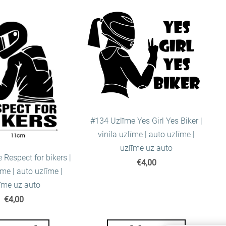
#134 Uzlīme Yes Girl Yes Biker |
vinila uzlīme | auto uzlīme |
uzlīme uz auto
Respect for bikers |
€4,00
īme | auto uzlīme |
īme uz auto
€4,00