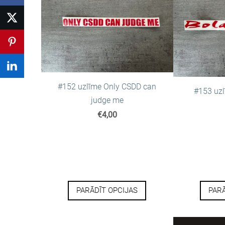
#152 uzlīme Only CSDD can
#153 uzl
judge me
€4,00
PARĀDĪT OPCIJAS
PARĀ