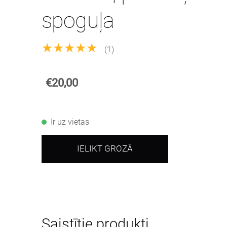
spoguļa
★★★★★
(1)
€20,00
Ir uz vietas
IELIKT GROZĀ
Saistītie produkti