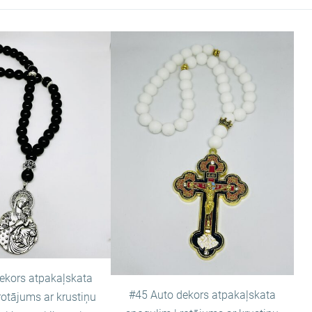
ekors atpakaļskata
#45 Auto dekors atpakaļskata
rotājums ar krustiņu