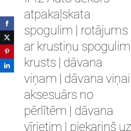
atpakaļskata
spogulim | rotājums
ar krustiņu spogulim 
krusts | dāvana
viņam | dāvana viņai 
aksesuārs no
pērlītēm | dāvana
vīrietim | piekariņš u