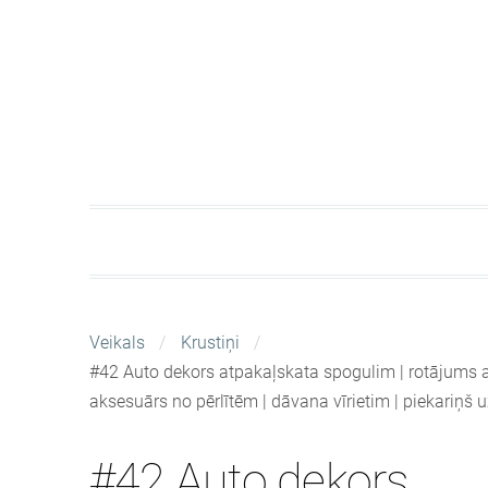
Veikals
Krustiņi
#42 Auto dekors atpakaļskata spogulim | rotājums ar
aksesuārs no pērlītēm | dāvana vīrietim | piekariņš 
#42 Auto dekors