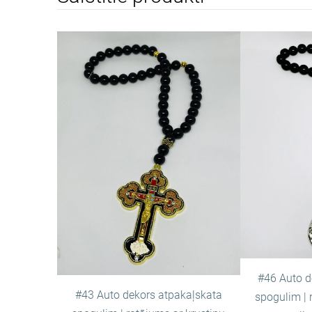
#46 Auto d
#43 Auto dekors atpakaļskata
spogulim | 