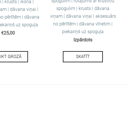
spogulim | rotājums ar krustiņu
| krusts | ikona |
spogulim | krusts | dāvana
am | dāvana viņai |
viņam | dāvana viņai | aksesuārs
o pērlītēm | dāvana
no pērlītēm | dāvana vīrietim |
piekariņš uz spoguļa
piekariņš uz spoguļa
€25,00
Izpārdots
LIKT GROZĀ
SKATĪT