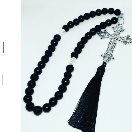
|
|
z