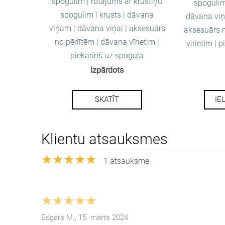
spogulim | rotājums ar krustiņu
spogulim 
spogulim | krusts | dāvana
dāvana viņ
viņam | dāvana viņai | aksesuārs
aksesuārs n
no pērlītēm | dāvana vīrietim |
vīrietim | 
piekariņš uz spoguļa
Izpārdots
SKATĪT
IE
Klientu atsauksmes
★★★★★
1 atsauksme
★★★★★
Edgars M., 15. marts 2024