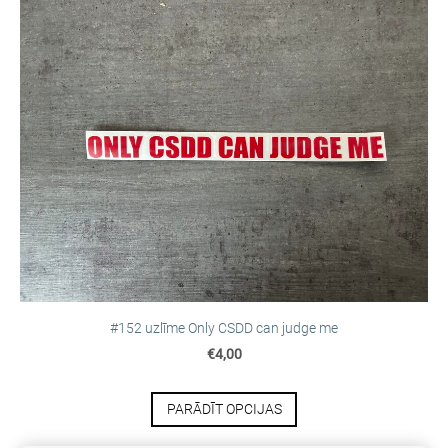
#152 uzlīme Only CSDD can judge me
€4,00
PARĀDĪT OPCIJAS