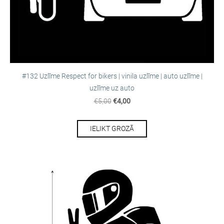
#132 Uzlīme Respect for bikers | vinila uzlīme | auto uzlīme |
uzlīme uz auto
€5,00
€4,00
IELIKT GROZĀ