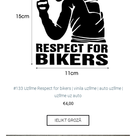
#133 Uzlīme Respect for bikers | vinila uzlīme | auto uzlīme |
uzlīme uz auto
€4,00
IELIKT GROZĀ