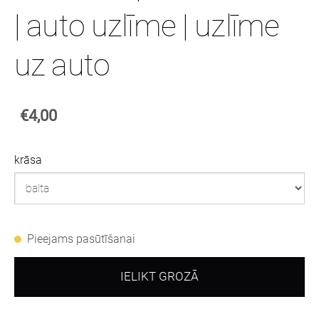
| auto uzlīme | uzlīme
uz auto
€4,00
krāsa
Pieejams pasūtīšanai
IELIKT GROZĀ