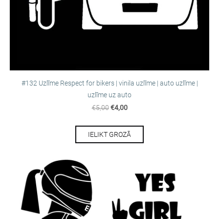
#132 Uzlīme Respect for bikers | vinila uzlīme | auto uzlīme |
uzlīme uz auto
€5,00
€4,00
IELIKT GROZĀ