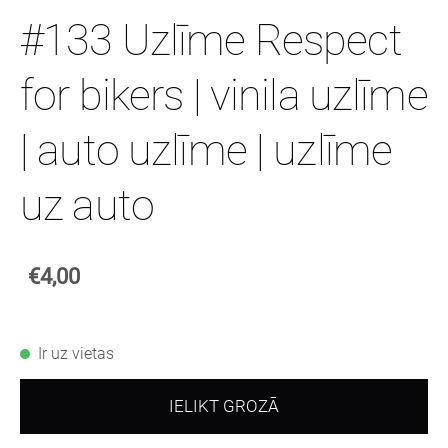
#133 Uzlīme Respect
for bikers | vinila uzlīme
| auto uzlīme | uzlīme
uz auto
€4,00
Ir uz vietas
IELIKT GROZĀ