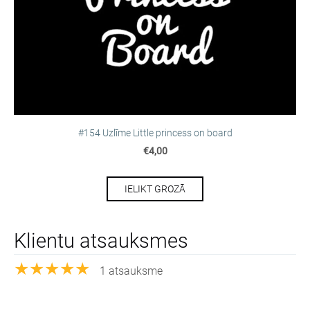
#154 Uzlīme Little princess on board
€4,00
IELIKT GROZĀ
Klientu atsauksmes
★★★★★
1 atsauksme