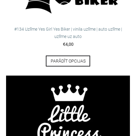
#134 Uzlīme Yes Girl Yes Biker | vinila uzlīme | auto uzlīme |
uzlīme uz auto
€4,00
PARĀDĪT OPCIJAS