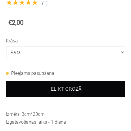
★★★★★
(1)
€2,00
Krāsa
Pieejams pasūtīšanai
IELIKT GROZĀ
Izmērs:
3cm*20cm
Izgatavošanas laiks - 1 diena