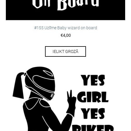
#155 Uzlīme Baby wizard on board
€4,00
IELIKT GROZĀ