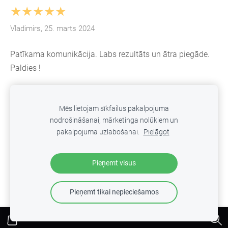
★★★★★
Vladimirs, 25. marts 2024
Patīkama komunikācija. Labs rezultāts un ātra piegāde.
Paldies !
Mēs lietojam sīkfailus pakalpojuma
nodrošināšanai, mārketinga nolūkiem un
SĪKDATNES
pakalpojuma uzlabošanai.
Pielāgot
Veidots ar
Mozello
- labo mājas lapu ģeneratoru.
Pieņemt visus
Pieņemt tikai nepieciešamos