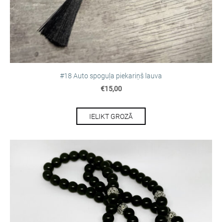
#18 Auto spoguļa piekariņš lauva
€15,00
IELIKT GROZĀ