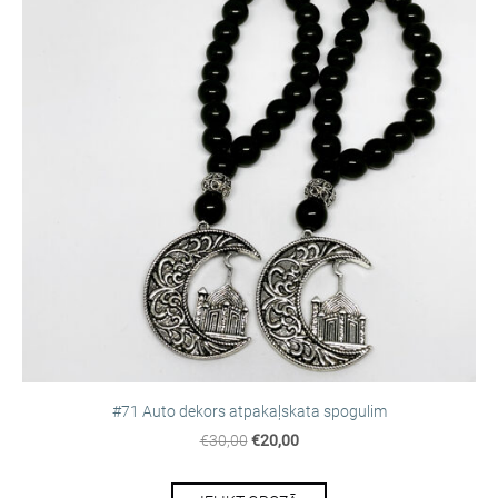
#71 Auto dekors atpakaļskata spogulim
€30,00
€20,00