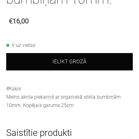
€16,00
Ir uz vietas
IELIKT GROZĀ
#Kaķis
Melns akrila piekariņš ar organiskā stikla bumbiņām
10mm. Kopējais garums 25cm
Saistītie produkti