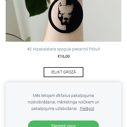
#2 Atpakaļskata spoguļa piekariņš Pitbull
€16,00
IELIKT GROZĀ
Mēs lietojam sīkfailus pakalpojuma
nodrošināšanai, mārketinga nolūkiem un
SĪKDATNES
pakalpojuma uzlabošanai.
Pielāgot
Veidots ar
Mozello
- labo mājas lapu ģeneratoru.
Pieņemt visus