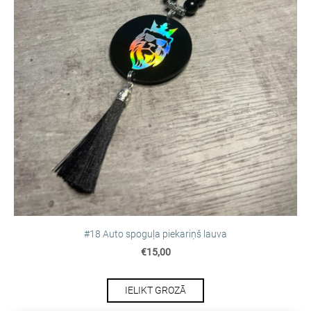
#18 Auto spoguļa piekariņš lauva
€15,00
IELIKT GROZĀ