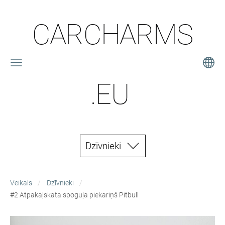
CARCHARMS
.EU
Dzīvnieki
Veikals
Dzīvnieki
#2 Atpakaļskata spoguļa piekariņš Pitbull