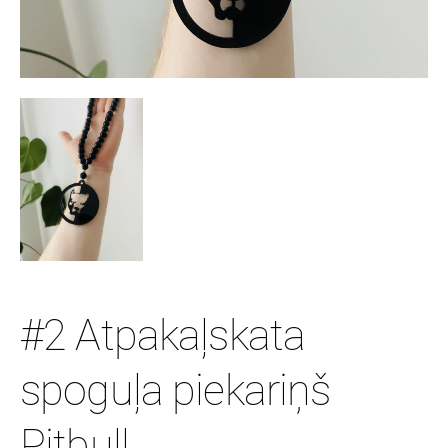
#2 Atpakaļskata
spoguļa piekariņš
Pitbull