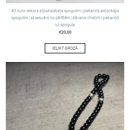
#3 Auto dekors atpakaļskata spogulim | piekariņš astoņkājis
spogulim | aksesuārs no pērlītēm | dāvana vīrietim | piekariņš
uz spoguļa
€20,00
IELIKT GROZĀ