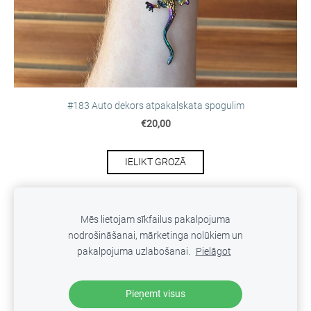
#183 Auto dekors atpakaļskata spogulim
€20,00
IELIKT GROZĀ
Mēs lietojam sīkfailus pakalpojuma
nodrošināšanai, mārketinga nolūkiem un
SĪKDATNES
pakalpojuma uzlabošanai.
Pielāgot
Veidots ar
Mozello
- labo mājas lapu ģeneratoru.
Pieņemt visus