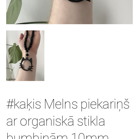
#kaķis Melns piekariņš
ar organiskā stikla
bumbiņām 10mm.