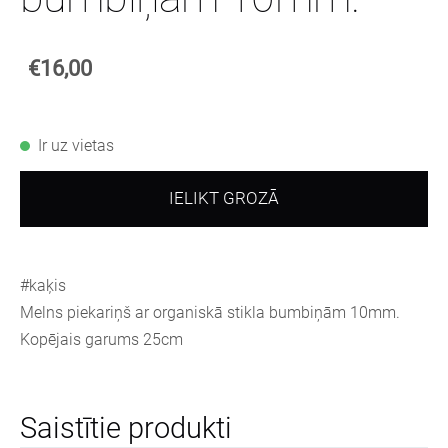
€16,00
Ir uz vietas
IELIKT GROZĀ
#kaķis
Melns piekariņš ar organiskā stikla bumbiņām 10mm.
Kopējais garums 25cm
Saistītie produkti