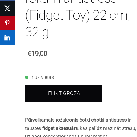
(Fidget Toy) 22 cm,
32 g
€19,00
Ir uz vietas
IELIKT GROZĀ
Pārvelkamais rožukronis čotki chotki antistress
ir
taustes
fidget aksesuārs
, kas palīdz mazināt stresu,
uzlabot koncentrēšanos un relaksēties.