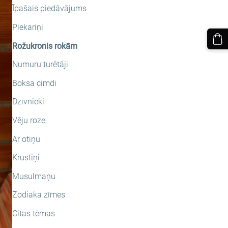
Īpašais piedāvājums
Piekariņi
Rožukronis rokām
Numuru turētāji
Boksa cimdi
Dzīvnieki
Vēju roze
Ar otiņu
Krustiņi
Musulmaņu
Zodiaka zīmes
Citas tēmas