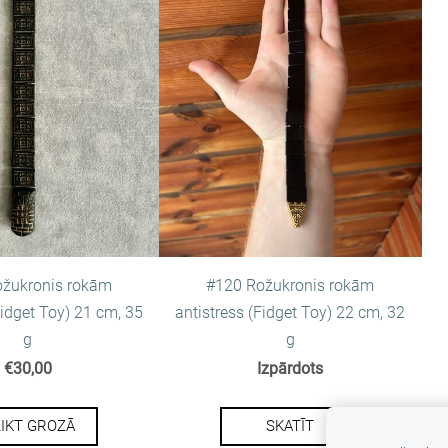
žukronis rokām
#120 Rožukronis rokām
Fidget Toy) 21 cm, 35
antistress (Fidget Toy) 22 cm, 32
g
g
€30,00
Izpārdots
LIKT GROZĀ
SKATĪT