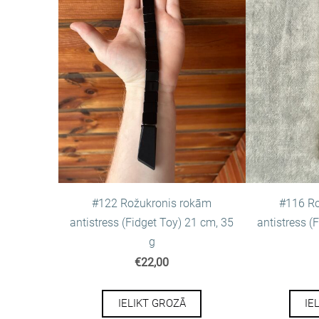
#122 Rožukronis rokām
#116 Ro
antistress (Fidget Toy) 21 cm, 35
antistress (
g
€22,00
IELIKT GROZĀ
IE