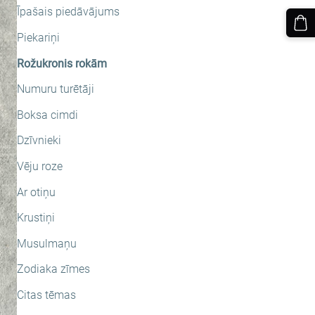
Īpašais piedāvājums
Piekariņi
Rožukronis rokām
Numuru turētāji
Boksa cimdi
Dzīvnieki
Vēju roze
Ar otiņu
Krustiņi
Musulmaņu
Zodiaka zīmes
Citas tēmas