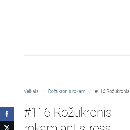
Veikals
Rožukronis rokām
#116 Rožukronis 
#116 Rožukronis
rokām antistress