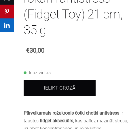
(Fidget Toy) 21 cm,
35 g
€30,00
Ir uz vietas
IELIKT GROZĀ
Pārvelkamais rožukronis čotki chotki antistress
ir
taustes
fidget aksesuārs
, kas palīdz mazināt stresu,
uzlabot koncentrēšanos un relaksēties.