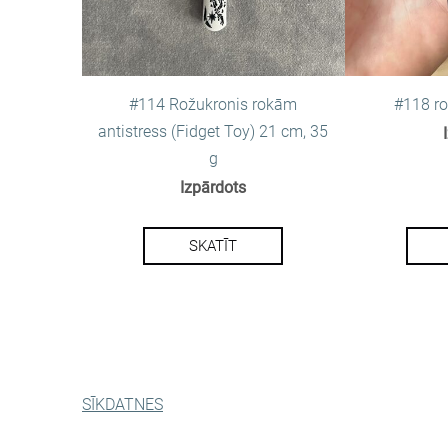
#114 Rožukronis rokām
#118 r
antistress (Fidget Toy) 21 cm, 35
g
Izpārdots
SKATĪT
SĪKDATNES