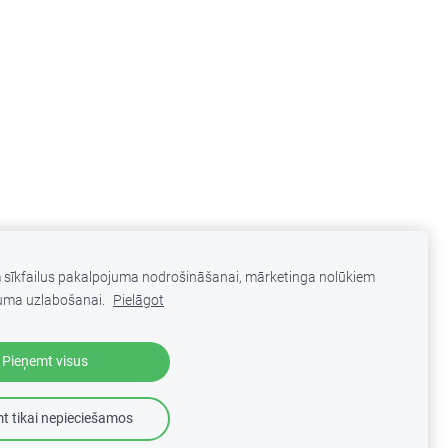
m sīkfailus pakalpojuma nodrošināšanai, mārketinga nolūkiem
uma uzlabošanai.
Pielāgot
Pieņemt visus
Veidots ar
Mozello
- labo mājas lapu ģeneratoru.
t tikai nepieciešamos