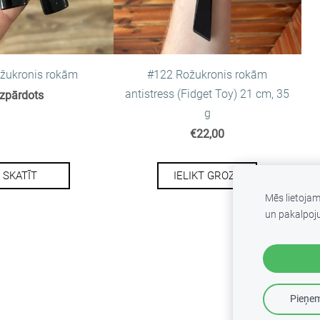
ožukronis rokām
#122 Rožukronis rokām
antistress (Fidget Toy) 21 cm, 35
Izpārdots
g
€22,00
SKATĪT
IELIKT GROZĀ
Mēs lietoja
un pakalpoj
Pieņem