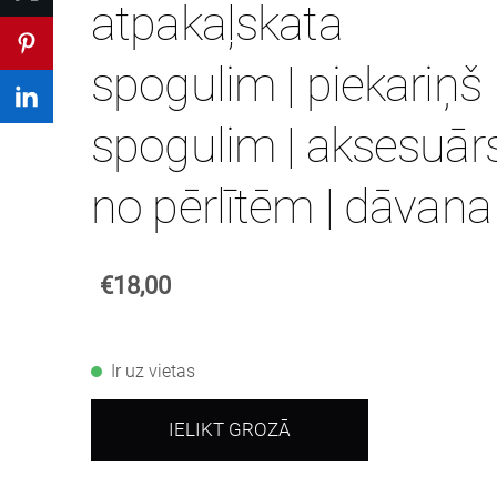
atpakaļskata
spogulim | piekariņš
spogulim | aksesuār
no pērlītēm | dāvana
€18,00
Ir uz vietas
IELIKT GROZĀ