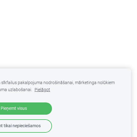
m sīkfailus pakalpojuma nodrošināšanai, mārketinga nolūkiem
uma uzlabošanai.
Pielāgot
Pieņemt visus
Veidots ar
Mozello
- labo mājas lapu ģeneratoru.
t tikai nepieciešamos