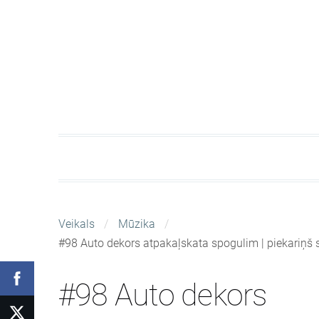
Veikals
Mūzika
#98 Auto dekors atpakaļskata spogulim | piekariņš 
#98 Auto dekors