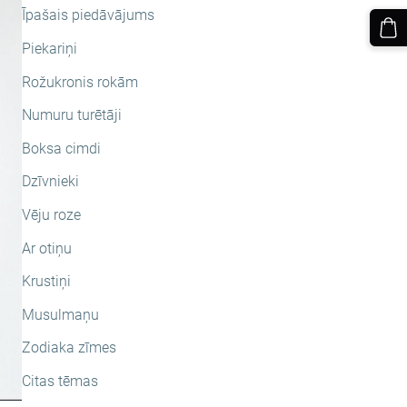
Īpašais piedāvājums
Piekariņi
Rožukronis rokām
Numuru turētāji
Boksa cimdi
Dzīvnieki
Vēju roze
Ar otiņu
Krustiņi
Musulmaņu
Zodiaka zīmes
Citas tēmas