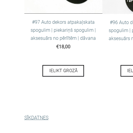
#97 Auto dekors atpakaļskata
#96 Auto d
spogulim | piekariņš spogulim |
spogulim | 
aksesuārs no pērlītēm | dāvana
aksesuārs n
€18,00
IELIKT GROZĀ
IE
SĪKDATNES