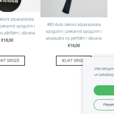
ekors atpakaļskata
#85 Auto dekors atpakaļskata
piekariņš spogulim |
spogulim | piekariņš spogulim |
o pērlītēm | dāvana
aksesuārs no pērlītēm | dāvana
€18,00
€18,00
LIKT GROZĀ
IELIKT GROZĀ
Mēs lietoja
un pakalpoj
Pieņem