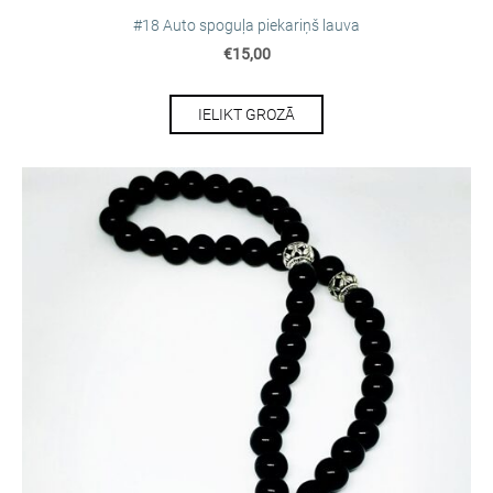
#18 Auto spoguļa piekariņš lauva
€15,00
IELIKT GROZĀ