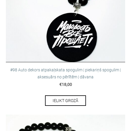
#98 Auto dekors atpakaļskata spogulim | piekariņš spogulim |
aksesuārs no pērlītēm | dāvana
€18,00
IELIKT GROZĀ