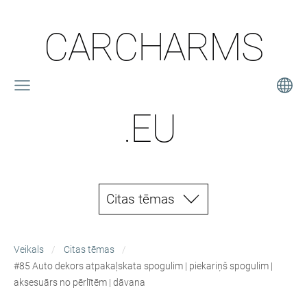
CARCHARMS
.EU
Citas tēmas
Veikals
Citas tēmas
#85 Auto dekors atpakaļskata spogulim | piekariņš spogulim |
aksesuārs no pērlītēm | dāvana