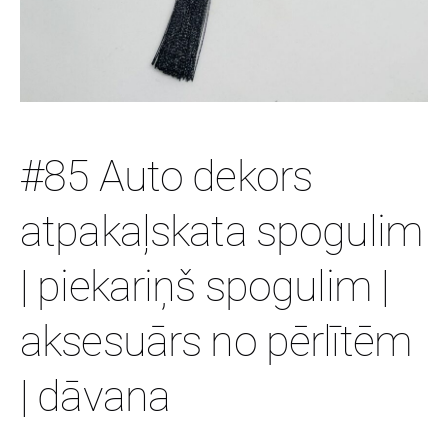
#85 Auto dekors
atpakaļskata spogulim
| piekariņš spogulim |
aksesuārs no pērlītēm
| dāvana