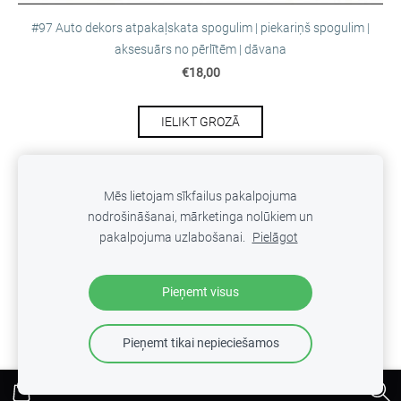
#97 Auto dekors atpakaļskata spogulim | piekariņš spogulim |
aksesuārs no pērlītēm | dāvana
€18,00
IELIKT GROZĀ
Mēs lietojam sīkfailus pakalpojuma
nodrošināšanai, mārketinga nolūkiem un
SĪKDATNES
pakalpojuma uzlabošanai.
Pielāgot
Veidots ar
Mozello
- labo mājas lapu ģeneratoru.
Pieņemt visus
Pieņemt tikai nepieciešamos