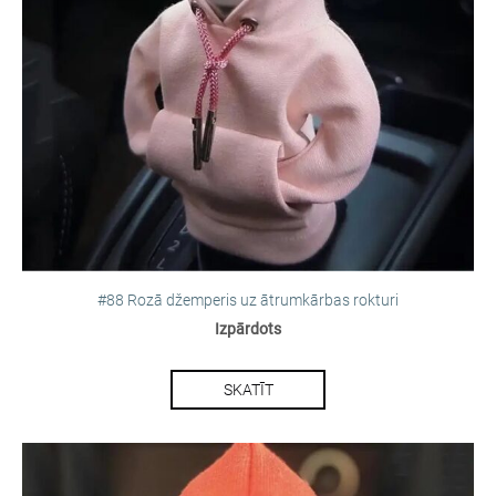
#88 Rozā džemperis uz ātrumkārbas rokturi
Izpārdots
SKATĪT