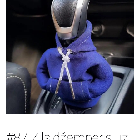
#87 Zils džemperis uz