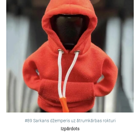
#89 Sarkans džemperis uz ātrumkārbas rokturi
Izpārdots