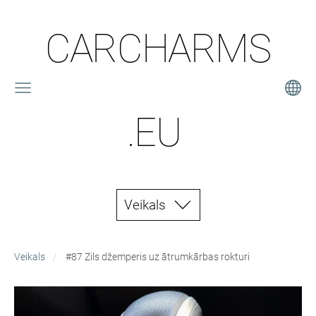
CARCHARMS
.EU
Veikals
Veikals
#87 Zils džemperis uz ātrumkārbas rokturi