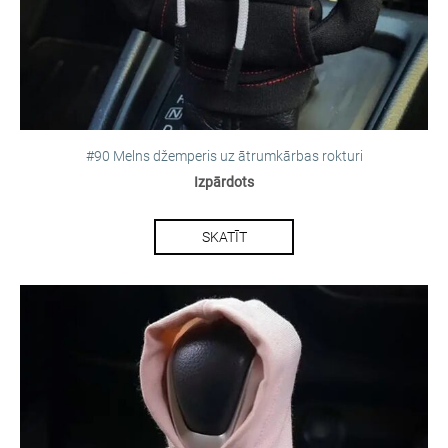
#90 Melns džemperis uz ātrumkārbas rokturi
Izpārdots
SKATĪT