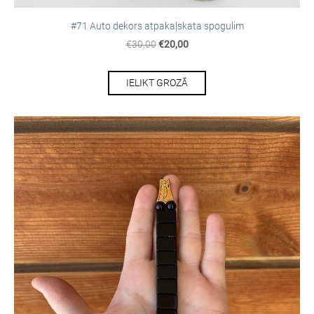
#71 Auto dekors atpakaļskata spogulim
€30,00
€20,00
IELIKT GROZĀ