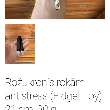
Rožukronis rokām
antistress (Fidget Toy)
21 cm, 30 g