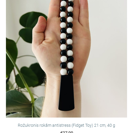
Rožukronis rokām antistress (Fidget Toy) 21 cm, 40 g