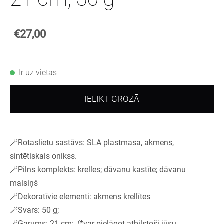
€27,00
Ir uz vietas
IELIKT GROZĀ
🪄Rotaslietu sastāvs: SLA plastmasa, akmens,
sintētiskais onikss.
🪄Pilns komplekts: krelles; dāvanu kastīte; dāvanu
maisiņš
🪄Dekoratīvie elementi: akmens krellītes
🪄Svars: 50 g;
🪄Garums: 21 cm; (*var pielāgot atbilstoši jūsu