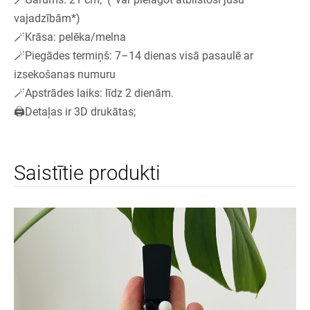
vajadzībām*)
🪄Krāsa: pelēka/melna
🪄Piegādes termiņš: 7–14 dienas visā pasaulē ar
izsekošanas numuru
🪄Apstrādes laiks: līdz 2 dienām.
🖨️Detaļas ir 3D drukātas;
Saistītie produkti