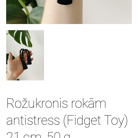
Rožukronis rokām
antistress (Fidget Toy)
21 cm, 50 g