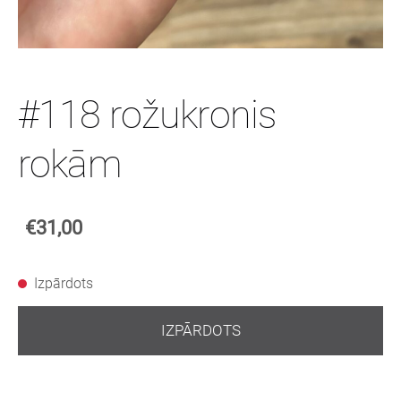
#118 rožukronis
rokām
€31,00
Izpārdots
IZPĀRDOTS