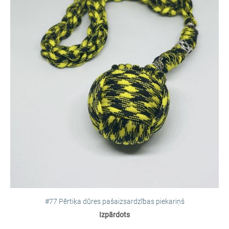
#77 Pērtiķa dūres pašaizsardzības piekariņš
Izpārdots