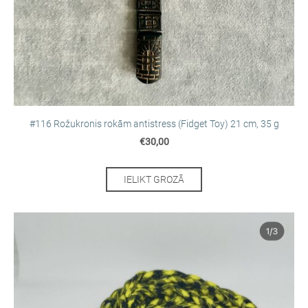
#116 Rožukronis rokām antistress (Fidget Toy) 21 cm, 35 g
€30,00
IELIKT GROZĀ