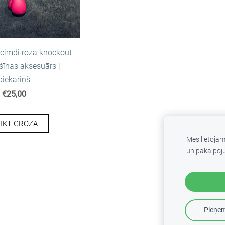
cimdi rozā knockout
šīnas aksesuārs |
piekariņš
€25,00
LIKT GROZĀ
Mēs lietoja
un pakalpoj
Pieņem