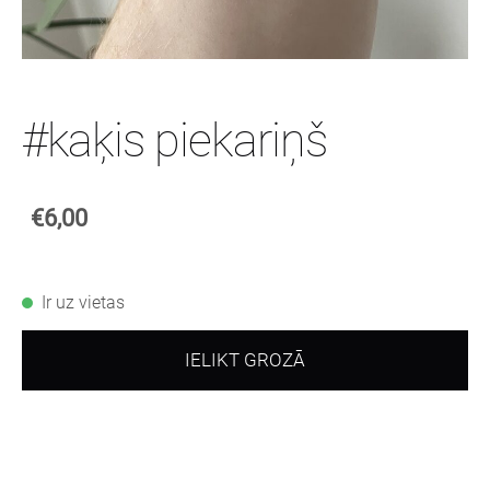
#kaķis piekariņš
€6,00
Ir uz vietas
IELIKT GROZĀ