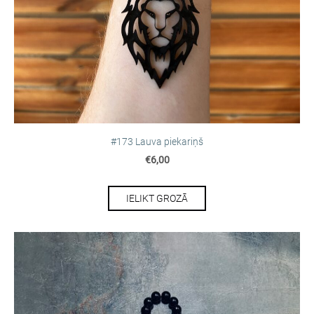
#173 Lauva piekariņš
€6,00
IELIKT GROZĀ