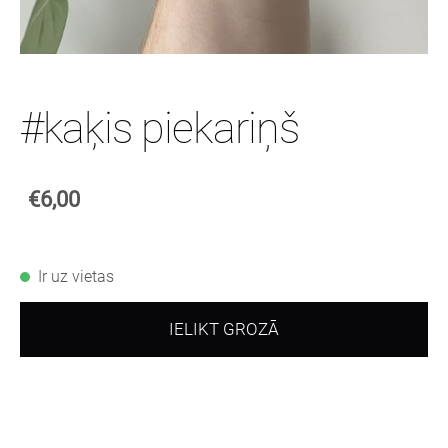
#kaķis piekariņš
€6,00
Ir uz vietas
IELIKT GROZĀ