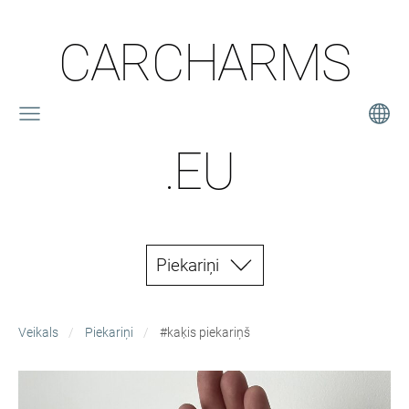
CARCHARMS
.EU
Piekariņi
Veikals
Piekariņi
#kaķis piekariņš