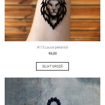
#173 Lauva piekariņš
€6,00
IELIKT GROZĀ