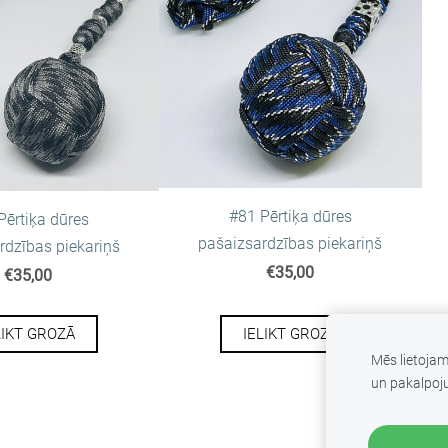
#81 Pērtiķa dūres
Pērtiķa dūres
pašaizsardzības piekariņš
rdzības piekariņš
€35,00
€35,00
LIKT GROZĀ
IELIKT GROZĀ
Mēs lietoja
un pakalpoj