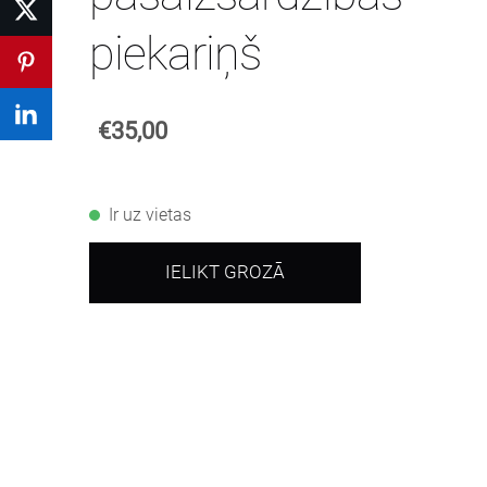
piekariņš
€35,00
Ir uz vietas
IELIKT GROZĀ