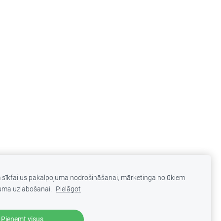
m sīkfailus pakalpojuma nodrošināšanai, mārketinga nolūkiem
uma uzlabošanai.
Pielāgot
Pieņemt visus