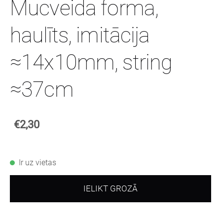
Mucveida forma,
haulīts, imitācija
≈14x10mm, string
≈37cm
€2,30
Ir uz vietas
IELIKT GROZĀ