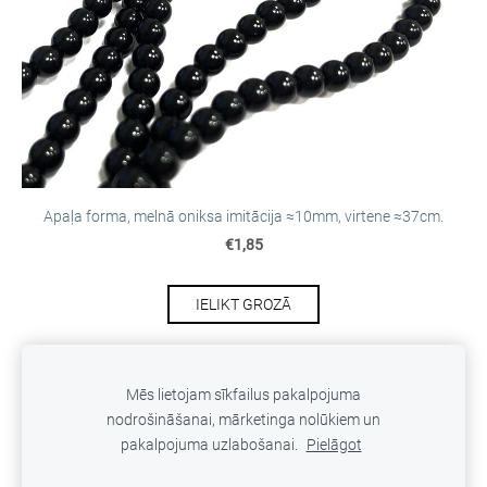
Apaļa forma, melnā oniksa imitācija ≈10mm, virtene ≈37cm.
€1,85
IELIKT GROZĀ
Mēs lietojam sīkfailus pakalpojuma
nodrošināšanai, mārketinga nolūkiem un
SĪKDATNES
pakalpojuma uzlabošanai.
Pielāgot