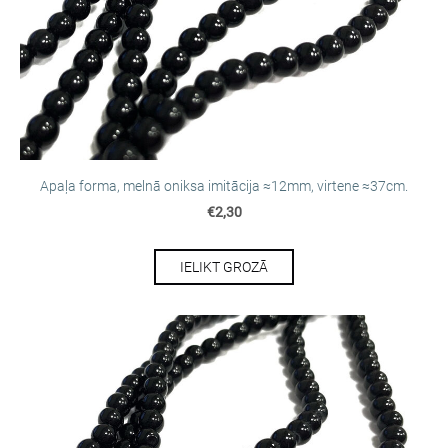
Apaļa forma, melnā oniksa imitācija ≈12mm, virtene ≈37cm.
€2,30
IELIKT GROZĀ