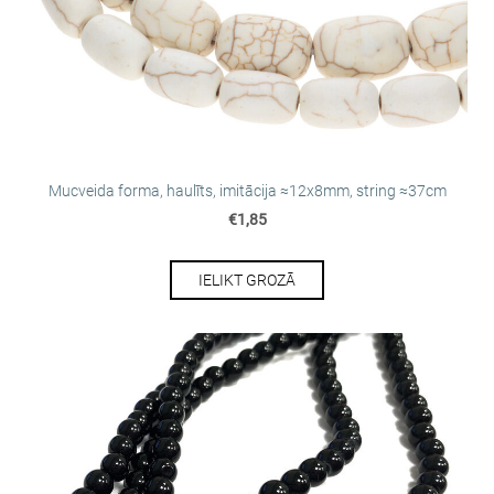
Mucveida forma, haulīts, imitācija ≈12х8mm, string ≈37cm
€1,85
IELIKT GROZĀ