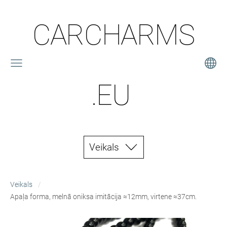
CARCHARMS
.EU
Veikals
Veikals
Apaļa forma, melnā oniksa imitācija ≈12mm, virtene ≈37cm.