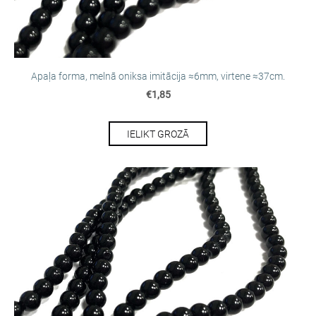
Apaļa forma, melnā oniksa imitācija ≈6mm, virtene ≈37cm.
€1,85
IELIKT GROZĀ