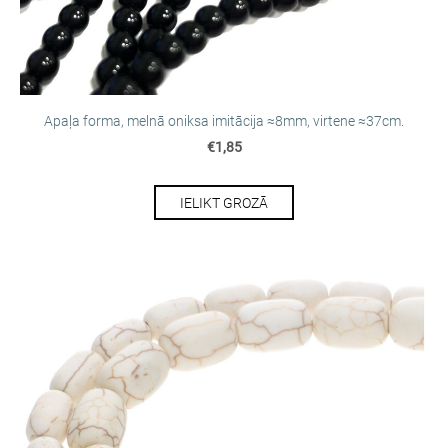
Apaļa forma, melnā oniksa imitācija ≈8mm, virtene ≈37cm.
€1,85
IELIKT GROZĀ