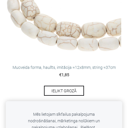
Mucveida forma, haulīts, imitācija ≈12х8mm, string ≈37cm
€1,85
IELIKT GROZĀ
Mēs lietojam sīkfailus pakalpojuma
nodrošināšanai, mārketinga nolūkiem un
SĪKDATNES
pakalpojuma uzlabošanai.
Pielāgot