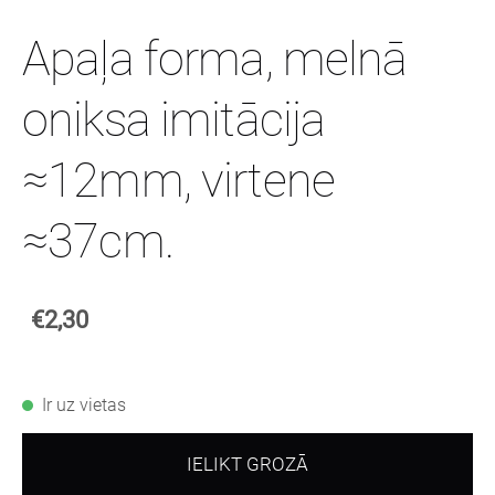
Apaļa forma, melnā
oniksa imitācija
≈12mm, virtene
≈37cm.
€2,30
Ir uz vietas
IELIKT GROZĀ