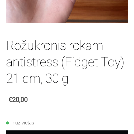
Rožukronis rokām
antistress (Fidget Toy)
21 cm, 30 g
€20,00
Ir uz vietas