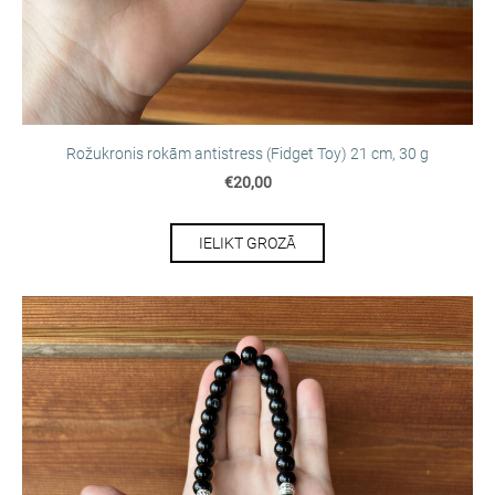
Rožukronis rokām antistress (Fidget Toy) 21 cm, 30 g
€20,00
IELIKT GROZĀ