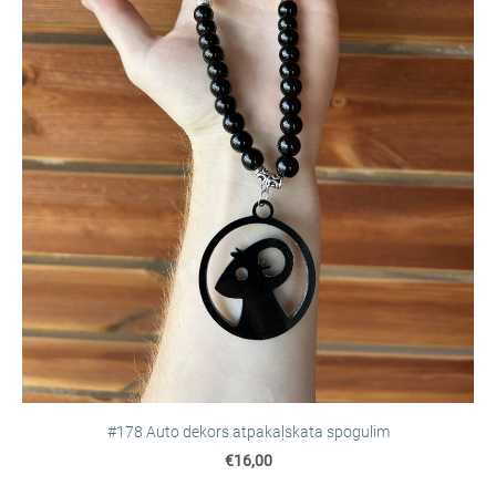
#178 Auto dekors atpakaļskata spogulim
€16,00