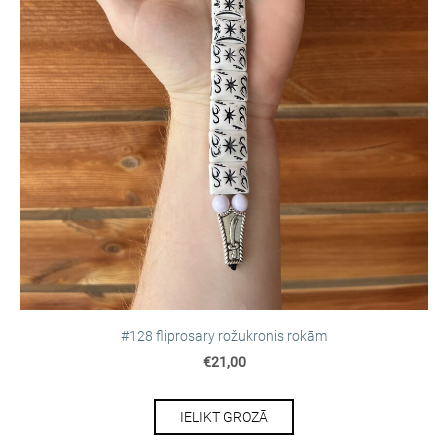
#128 fliprosary rožukronis rokām
€21,00
IELIKT GROZĀ