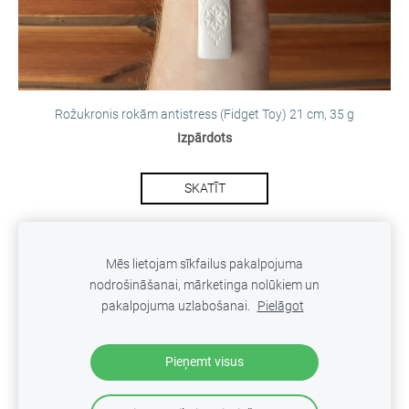
Rožukronis rokām antistress (Fidget Toy) 21 cm, 35 g
Izpārdots
SKATĪT
Mēs lietojam sīkfailus pakalpojuma
nodrošināšanai, mārketinga nolūkiem un
SĪKDATNES
pakalpojuma uzlabošanai.
Pielāgot
Veidots ar
Mozello
- labo mājas lapu ģeneratoru.
Pieņemt visus