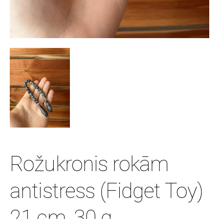
Rožukronis rokām
antistress (Fidget Toy)
21 cm, 30 g