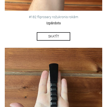
#182 fliprosary rožukronis rokām
Izpārdots
SKATĪT