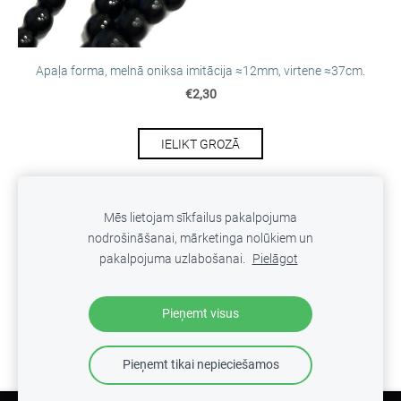
Apaļa forma, melnā oniksa imitācija ≈12mm, virtene ≈37cm.
€2,30
IELIKT GROZĀ
Mēs lietojam sīkfailus pakalpojuma
nodrošināšanai, mārketinga nolūkiem un
SĪKDATNES
pakalpojuma uzlabošanai.
Pielāgot
Veidots ar
Mozello
- labo mājas lapu ģeneratoru.
Pieņemt visus
Pieņemt tikai nepieciešamos