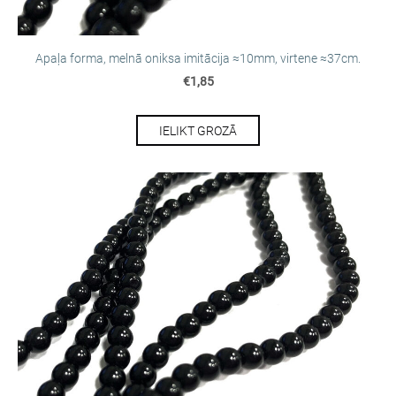
Apaļa forma, melnā oniksa imitācija ≈10mm, virtene ≈37cm.
€1,85
IELIKT GROZĀ