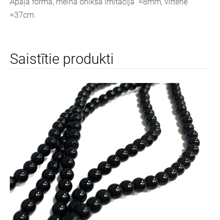
Apaļa forma, melnā oniksa imitācija ≈8mm, virtene
≈37cm.
Saistītie produkti