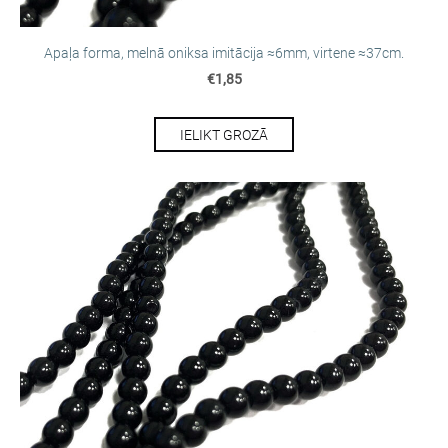
Apaļa forma, melnā oniksa imitācija ≈6mm, virtene ≈37cm.
€1,85
IELIKT GROZĀ