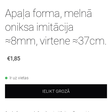
Apaļa forma, melnā
oniksa imitācija
≈8mm, virtene ≈37cm.
€1,85
Ir uz vietas
IELIKT GROZĀ