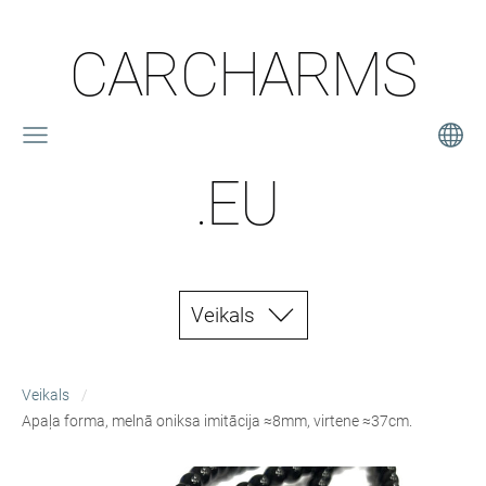
CARCHARMS
.EU
Veikals
Veikals
Apaļa forma, melnā oniksa imitācija ≈8mm, virtene ≈37cm.