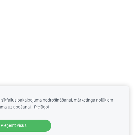
m sīkfailus pakalpojuma nodrošināšanai, mārketinga nolūkiem
uma uzlabošanai.
Pielāgot
Pieņemt visus
Veidots ar
Mozello
- labo mājas lapu ģeneratoru.