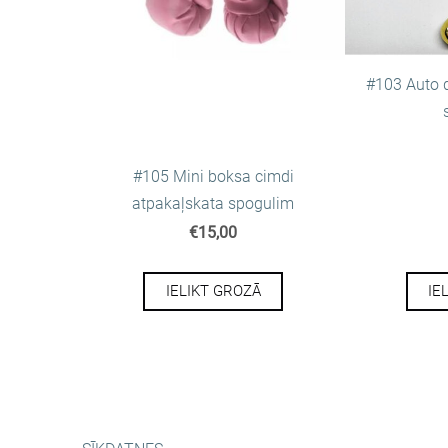
#103 Auto 
#105 Mini boksa cimdi
atpakaļskata spogulim
€15,00
IELIKT GROZĀ
IE