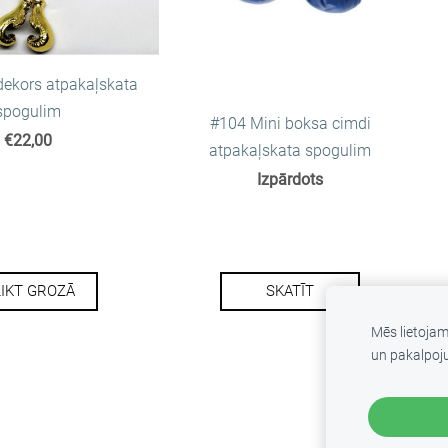
dekors atpakaļskata
spogulim
#104 Mini boksa cimdi
€22,00
atpakaļskata spogulim
Izpārdots
LIKT GROZĀ
SKATĪT
Mēs lietoja
un pakalpoj