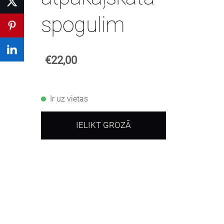
spogulim
€22,00
Ir uz vietas
IELIKT GROZĀ