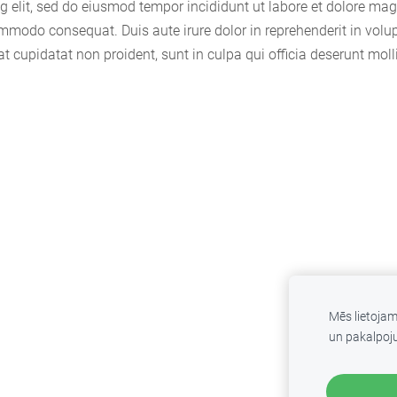
g elit, sed do eiusmod tempor incididunt ut labore et dolore m
mmodo consequat. Duis aute irure dolor in reprehenderit in volupt
t cupidatat non proident, sunt in culpa qui officia deserunt moll
Mēs lietoja
un pakalpoj