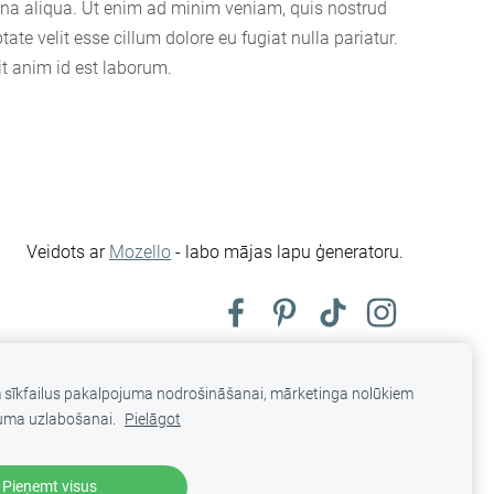
agna aliqua. Ut enim ad minim veniam, quis nostrud
ate velit esse cillum dolore eu fugiat nulla pariatur.
it anim id est laborum.
Veidots ar
Mozello
- labo mājas lapu ģeneratoru.
m sīkfailus pakalpojuma nodrošināšanai, mārketinga nolūkiem
uma uzlabošanai.
Pielāgot
Pieņemt visus