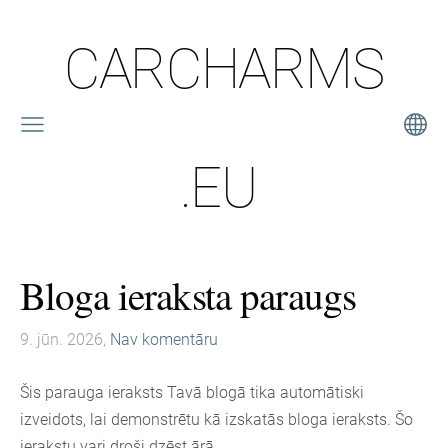
CARCHARMS
.EU
Bloga ieraksta paraugs
9. jūn. 2026,
Nav komentāru
Šis parauga ieraksts Tavā blogā tika automātiski
izveidots, lai demonstrētu kā izskatās bloga ieraksts. Šo
ierakstu vari droši dzēst ārā.